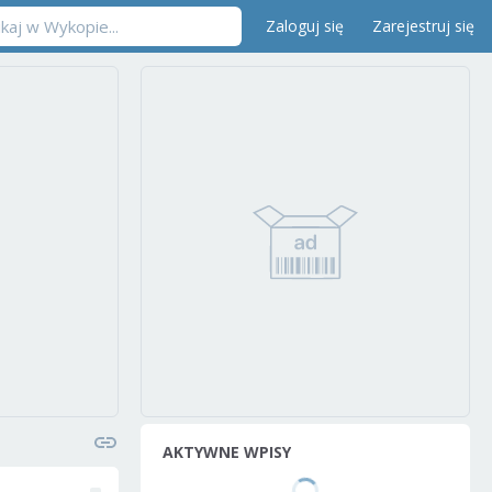
Zaloguj się
Zarejestruj się
AKTYWNE WPISY