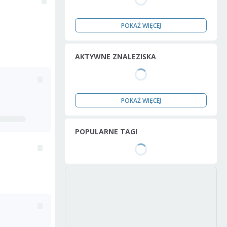
POKAŻ WIĘCEJ
AKTYWNE ZNALEZISKA
POKAŻ WIĘCEJ
POPULARNE TAGI