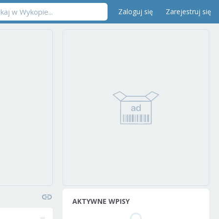
Zaloguj się
Zarejestruj się
AKTYWNE WPISY