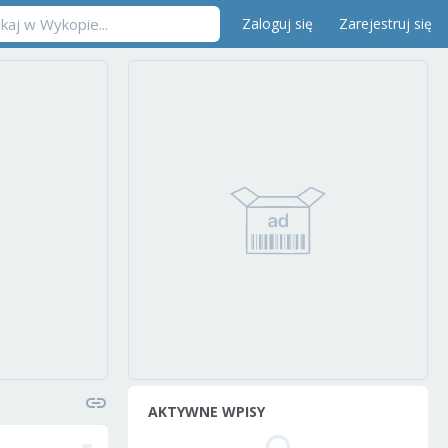
Zaloguj się
Zarejestruj się
AKTYWNE WPISY