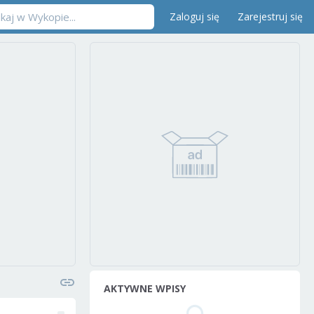
Zaloguj się
Zarejestruj się
AKTYWNE WPISY