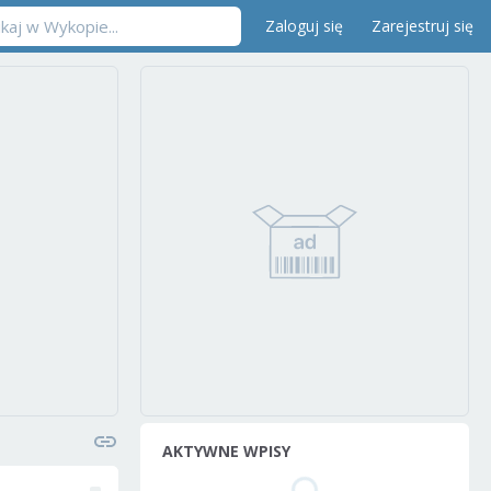
Zaloguj się
Zarejestruj się
AKTYWNE WPISY