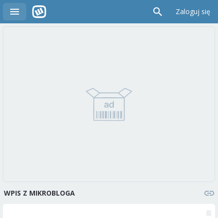
Zaloguj się
WPIS Z MIKROBLOGA