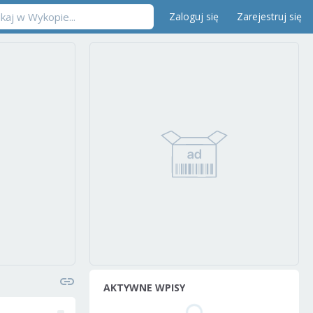
Zaloguj się
Zarejestruj się
AKTYWNE WPISY