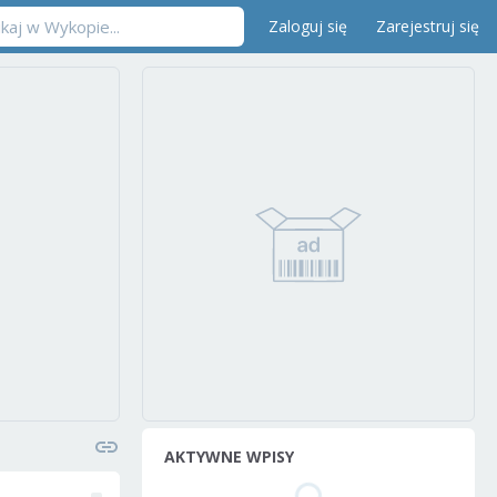
Zaloguj się
Zarejestruj się
AKTYWNE WPISY