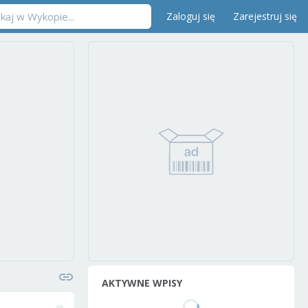
Zaloguj się
Zarejestruj się
AKTYWNE WPISY