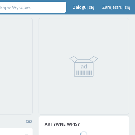
Zaloguj się
Zarejestruj się
AKTYWNE WPISY