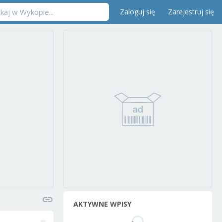
Zaloguj się
Zarejestruj się
AKTYWNE WPISY