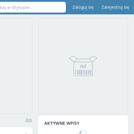
Zaloguj się
Zarejestruj się
AKTYWNE WPISY