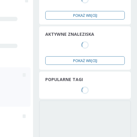
POKAŻ WIĘCEJ
AKTYWNE ZNALEZISKA
POKAŻ WIĘCEJ
POPULARNE TAGI