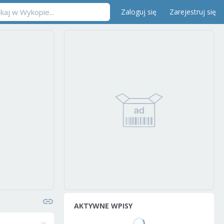
Zaloguj się
Zarejestruj się
AKTYWNE WPISY