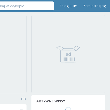
Zaloguj się
Zarejestruj się
AKTYWNE WPISY