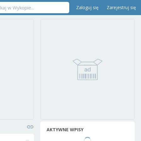
Zaloguj się
Zarejestruj się
AKTYWNE WPISY