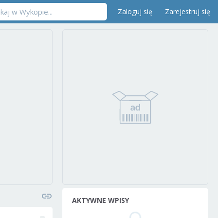
Zaloguj się
Zarejestruj się
AKTYWNE WPISY