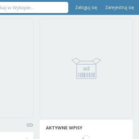
Zaloguj się
Zarejestruj się
AKTYWNE WPISY