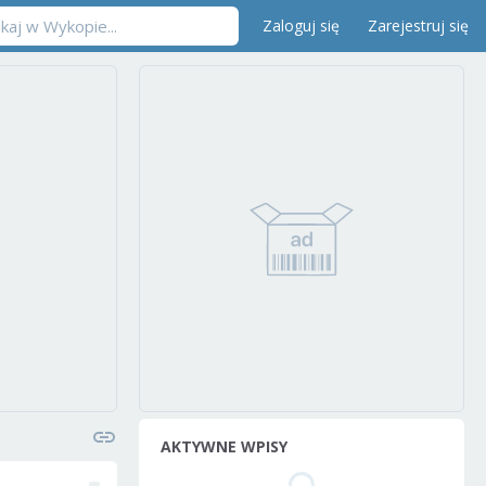
Zaloguj się
Zarejestruj się
AKTYWNE WPISY