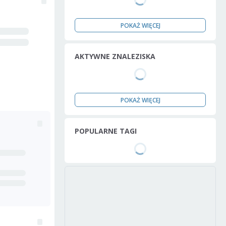
POKAŻ WIĘCEJ
AKTYWNE ZNALEZISKA
POKAŻ WIĘCEJ
POPULARNE TAGI