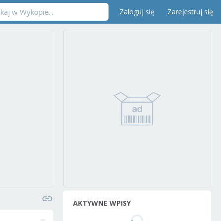
Zaloguj się
Zarejestruj się
AKTYWNE WPISY