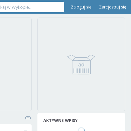
Zaloguj się
Zarejestruj się
AKTYWNE WPISY