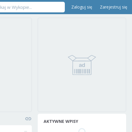
Zaloguj się
Zarejestruj się
AKTYWNE WPISY