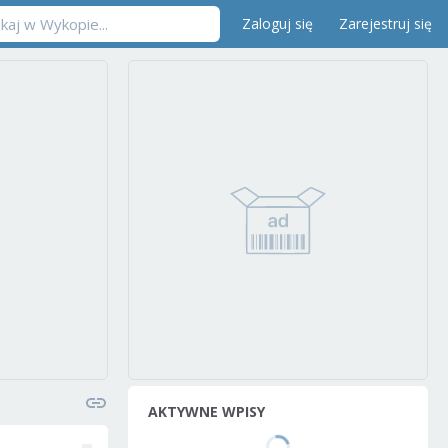
Zaloguj się
Zarejestruj się
AKTYWNE WPISY