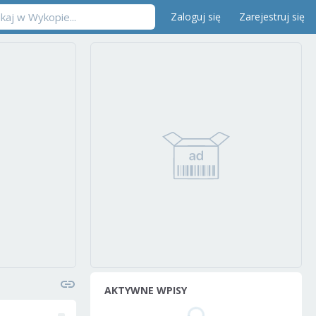
Zaloguj się
Zarejestruj się
AKTYWNE WPISY