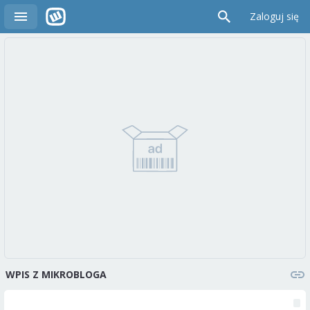
Zaloguj się
WPIS Z MIKROBLOGA