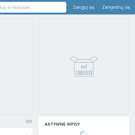
Zaloguj się
Zarejestruj się
AKTYWNE WPISY