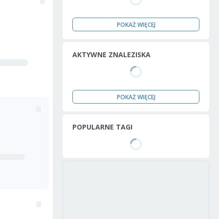
POKAŻ WIĘCEJ
AKTYWNE ZNALEZISKA
POKAŻ WIĘCEJ
POPULARNE TAGI