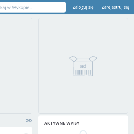
Zaloguj się
Zarejestruj się
AKTYWNE WPISY