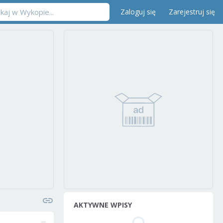
Zaloguj się
Zarejestruj się
AKTYWNE WPISY