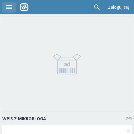
Zaloguj się
WPIS Z MIKROBLOGA