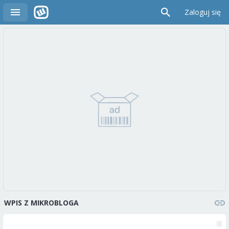
Zaloguj się
WPIS Z MIKROBLOGA