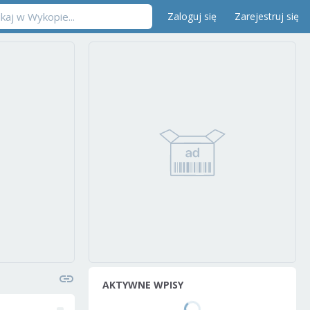
Zaloguj się
Zarejestruj się
AKTYWNE WPISY