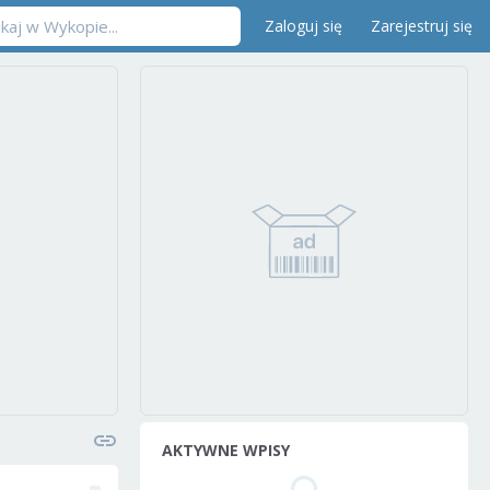
Zaloguj się
Zarejestruj się
AKTYWNE WPISY