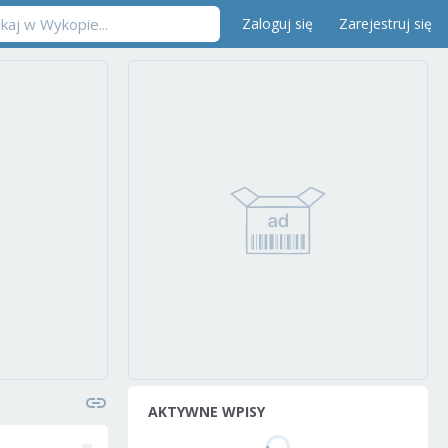
Zaloguj się
Zarejestruj się
AKTYWNE WPISY