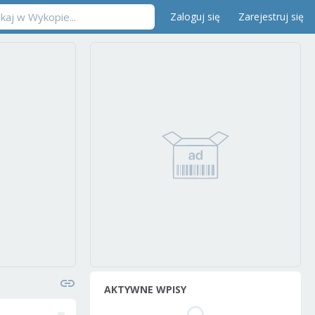
Zaloguj się
Zarejestruj się
AKTYWNE WPISY