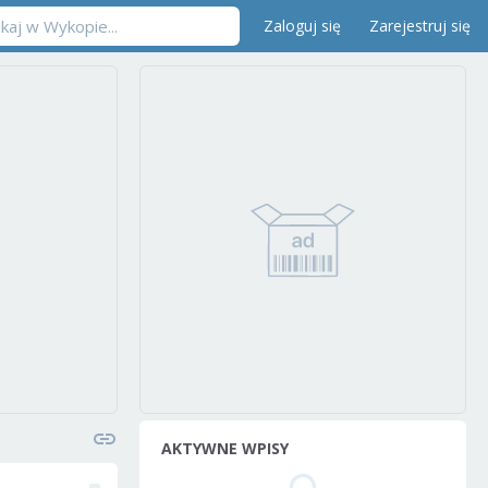
Zaloguj się
Zarejestruj się
AKTYWNE WPISY