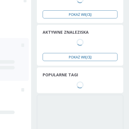
POKAŻ WIĘCEJ
AKTYWNE ZNALEZISKA
POKAŻ WIĘCEJ
POPULARNE TAGI