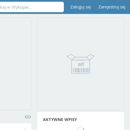
Zaloguj się
Zarejestruj się
AKTYWNE WPISY