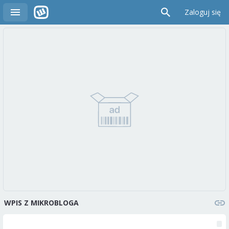
Zaloguj się
WPIS Z MIKROBLOGA