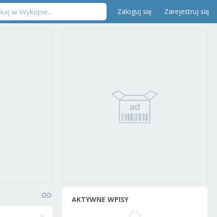
Zaloguj się
Zarejestruj się
AKTYWNE WPISY