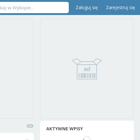
Zaloguj się
Zarejestruj się
AKTYWNE WPISY