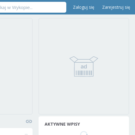
Zaloguj się
Zarejestruj się
AKTYWNE WPISY