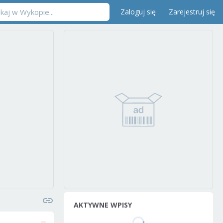
Zaloguj się
Zarejestruj się
AKTYWNE WPISY