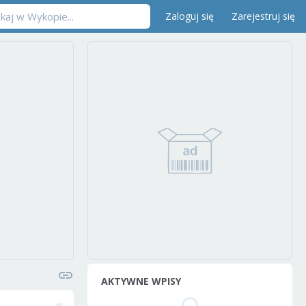
Zaloguj się
Zarejestruj się
AKTYWNE WPISY