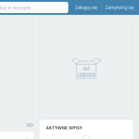
Zaloguj się
Zarejestruj się
AKTYWNE WPISY