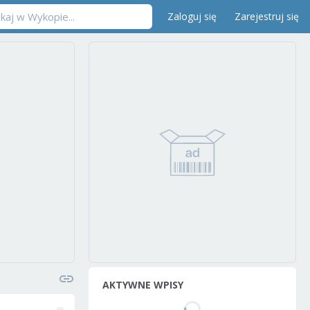
Zaloguj się
Zarejestruj się
AKTYWNE WPISY