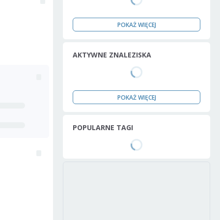
POKAŻ WIĘCEJ
AKTYWNE ZNALEZISKA
POKAŻ WIĘCEJ
POPULARNE TAGI