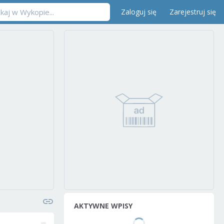
Zaloguj się
Zarejestruj się
AKTYWNE WPISY