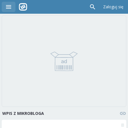
Zaloguj się
WPIS Z MIKROBLOGA