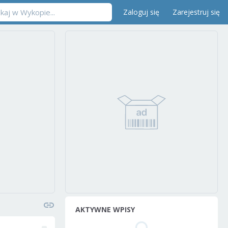
Zaloguj się
Zarejestruj się
AKTYWNE WPISY