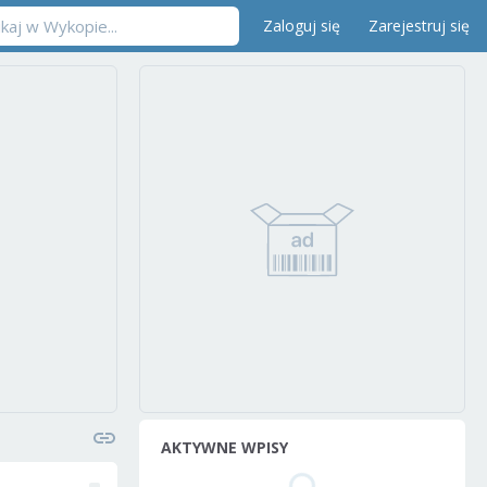
Zaloguj się
Zarejestruj się
AKTYWNE WPISY