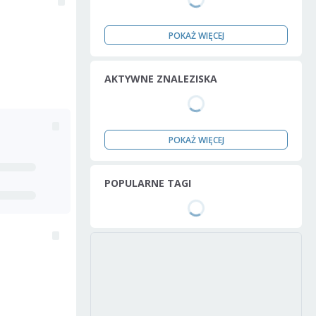
POKAŻ WIĘCEJ
AKTYWNE ZNALEZISKA
POKAŻ WIĘCEJ
POPULARNE TAGI