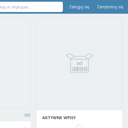
Zaloguj się
Zarejestruj się
AKTYWNE WPISY