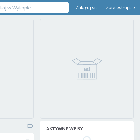
Zaloguj się
Zarejestruj się
AKTYWNE WPISY