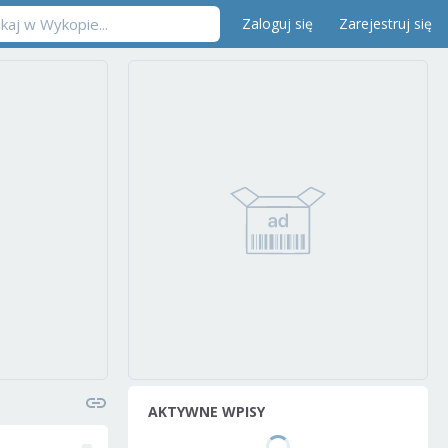
Zaloguj się
Zarejestruj się
AKTYWNE WPISY